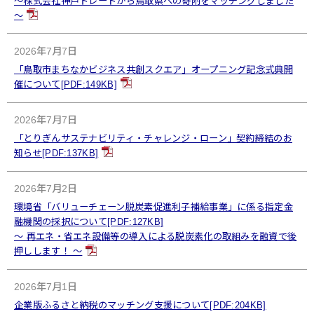
～株式会社神戸トレードから鳥取県への寄附をマッチングしました
～
2026年7月7日
「鳥取市まちなかビジネス共創スクエア」オープニング記念式典開
催について[PDF:149KB]
2026年7月7日
「とりぎんサステナビリティ・チャレンジ・ローン」契約締結のお
知らせ[PDF:137KB]
2026年7月2日
環境省「バリューチェーン脱炭素促進利子補給事業」に係る指定金
融機関の採択について[PDF:127KB]
～ 再エネ・省エネ設備等の導入による脱炭素化の取組みを融資で後
押しします！ ～
2026年7月1日
企業版ふるさと納税のマッチング支援について[PDF:204KB]